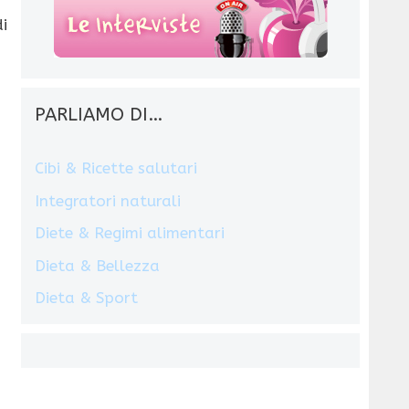
i
PARLIAMO DI…
Cibi & Ricette salutari
Integratori naturali
Diete & Regimi alimentari
Dieta & Bellezza
Dieta & Sport