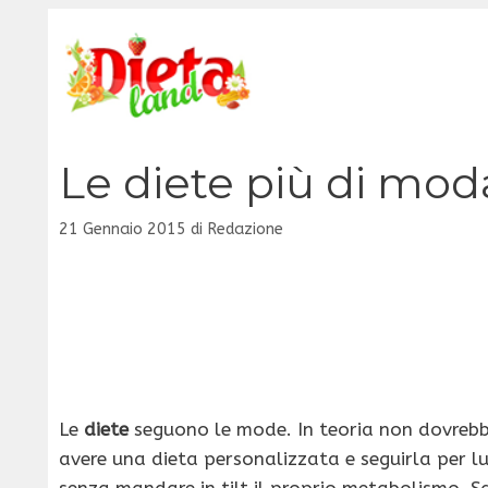
Vai
al
contenuto
Le diete più di mod
21 Gennaio 2015
di
Redazione
Le
diete
seguono le mode. In teoria non dovrebbe
avere una dieta personalizzata e seguirla per 
senza mandare in tilt il proprio metabolismo. 