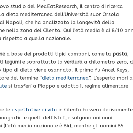
ovo studio del MedEatResearch, il centro di ricerca
lla dieta mediterranea dell’Università suor Orsola
di Napoli, che ha analizzato la longevità della
e nella zona del Cilento. Qui l’età media è di 8/10 ann
a rispetto a quella nazionale.
ne
a base dei prodotti tipici campani, come la
pasta
,
ti
legumi
e soprattutto la
verdura
a chilometro zero, d
tipo di dieta viene osannata. Il primo fu Ancel Keys,
tore del termine “
dieta mediterranea
”. L’esperto morì a
ute
si trasferì a Pioppo e adotto il regime alimentare
he le
aspettative di vita
in Cilento fossero decisamente
anagrafici e quelli dell’Istat, risalgono ani anni
 (l’età media nazionale è 84), mentre gli uomini 85