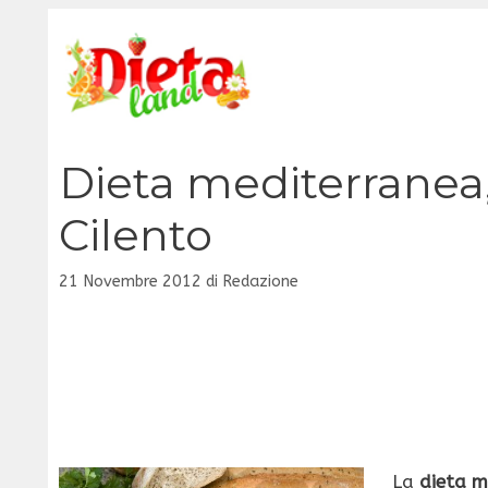
Vai
al
contenuto
Dieta mediterranea, 
Cilento
21 Novembre 2012
di
Redazione
La
dieta m