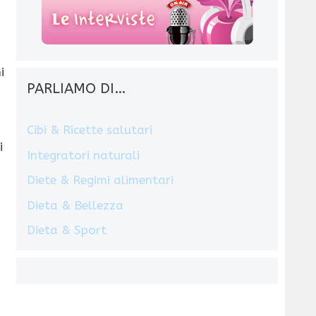
i
PARLIAMO DI…
Cibi & Ricette salutari
i
Integratori naturali
Diete & Regimi alimentari
Dieta & Bellezza
Dieta & Sport