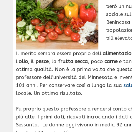
però un nu
sociale su
Benincasa 
popolazion
più elevat
Il merito sembra essere proprio dell’
alimentazio
l’
olio
, il
pesce
, la
frutta secca
, poco
carne
e tan
ottima qualità. Non è la prima volta che questo 
professore dell’università del Minnesota e inven
101 anni. Per conservare così a lungo la sua
sal
locale. Un ottimo risultato.
Fu proprio questo professore a rendersi conto c
più alte. I primi dati, ricavati incrociando i dati 
Sessanta. Le donne oggi vivono in media 92 anni