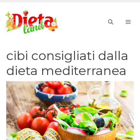
Vai
al
ME
contenuto
cibi consigliati dalla
dieta mediterranea