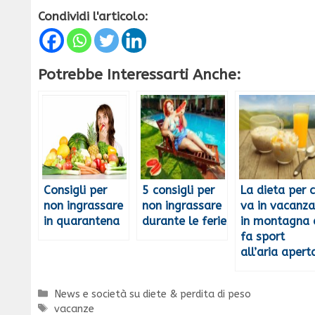
Condividi l'articolo:
Potrebbe Interessarti Anche:
Consigli per
5 consigli per
La dieta per c
non ingrassare
non ingrassare
va in vacanza
in quarantena
durante le ferie
in montagna 
fa sport
all’aria apert
Categorie
News e società su diete & perdita di peso
Tag
vacanze