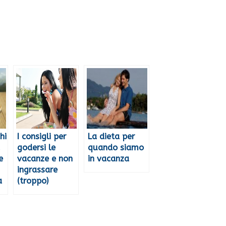
hi
I consigli per
La dieta per
godersi le
quando siamo
e
vacanze e non
in vacanza
ingrassare
a
(troppo)