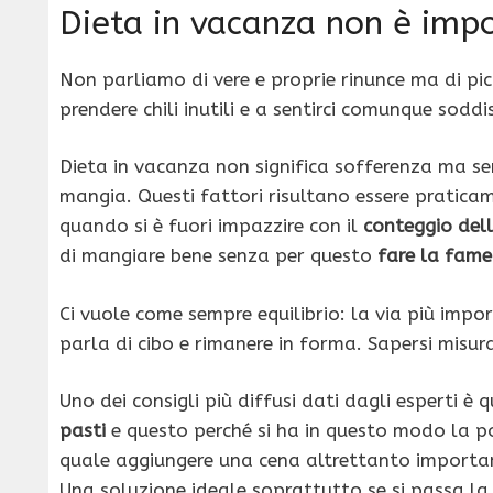
Dieta in vacanza non è impo
Non parliamo di vere e proprie rinunce ma di pi
prendere chili inutili e a sentirci comunque soddis
Dieta in vacanza non significa sofferenza ma s
mangia. Questi fattori risultano essere pratica
quando si è fuori impazzire con il
conteggio dell
di mangiare bene senza per questo
fare la fame
Ci vuole come sempre equilibrio: la via più impo
parla di cibo e rimanere in forma. Sapersi misur
Uno dei consigli più diffusi dati dagli esperti è q
pasti
e questo perché si ha in questo modo la po
quale aggiungere una cena altrettanto importan
Una soluzione ideale soprattutto se si passa la 