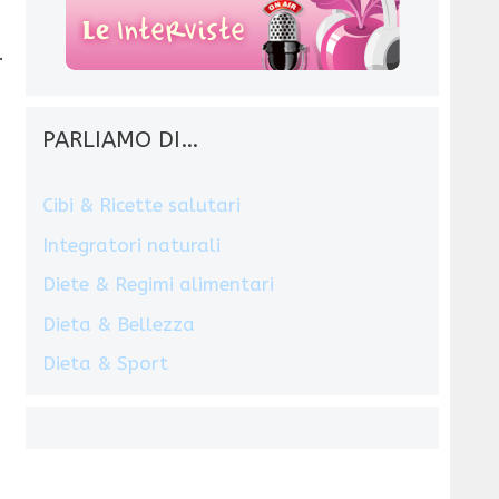
.
PARLIAMO DI…
Cibi & Ricette salutari
Integratori naturali
Diete & Regimi alimentari
Dieta & Bellezza
Dieta & Sport