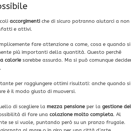
ssibile
ccoli
accorgimenti
che di sicuro potranno aiutarci a non
fatti e attivi.
emplicemente fare attenzione a come, cosa e quando si
mente più importanti della quantità. Questo perché
a calorie
sarebbe assurdo. Ma si può comunque decide
.
rtante per raggiungere ottimi risultati: anche quando si
are è il modo giusto di muoversi.
uello di scegliere la
mezza pensione
per la
gestione dei
ssibilità di fare una
colazione molto completa
. Al
te se si vuole, puntando però su un pranzo frugale.
giornata al mare o in giro per una città d’arte.