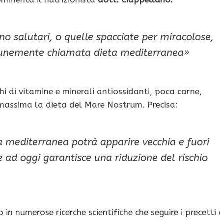
o salutari, o quelle spacciate per miracolose,
­munemente chiamata dieta mediterranea»
hi di vitamine e minerali an­tiossidanti, poca carne,
 massima la dieta del Mare Nostrum. Precisa:
a mediterranea potrà appa­rire vecchia e fuori
 ad oggi garantisce una riduzione del rischio
in nu­merose ricerche scientifiche che seguire i precetti 