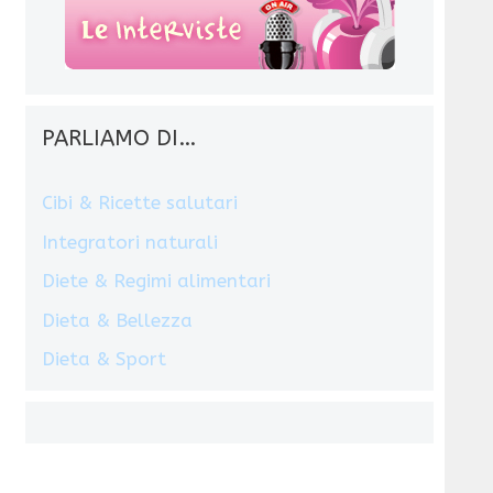
PARLIAMO DI…
Cibi & Ricette salutari
Integratori naturali
Diete & Regimi alimentari
Dieta & Bellezza
Dieta & Sport