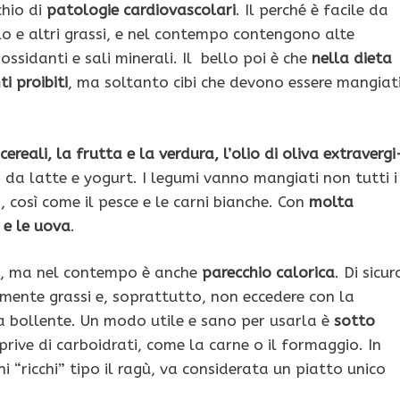
chio di
patologie car­diovascolari
. Il perché è facile da
rolo e altri grassi, e nel contempo conten­gono alte
ossidanti e sali minerali. Il bello poi è che
nella dieta
i proibiti
, ma soltanto cibi che devono essere mangiat
cereali, la frutta e la ver­dura, l’olio di oliva extravergi
da latte e yo­gurt. I legumi vanno mangiati non tutti i
 così come il pesce e le carni bianche. Con
molta
 e le uova
.
a, ma nel contempo è anche
parecchio calorica
. Di sicur
rmente grassi e, soprattutto, non eccedere con la
 bollen­te. Un modo utile e sano per usarla è
sotto
 prive di carboidrati, come la carne o il formaggio. In
 “ricchi” tipo il ragù, va considerata un piatto unico