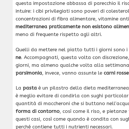
questa im­postazione abbassa di parec­chio il ris
intuire: i cibi privilegiati sono poveri di coleste
concentrazioni di fibra alimentare, vitamine an­ti
mediterranea praticamente non esistono aliment
meno di frequente ri­spetto agli altri.
Quelli da met­tere nel piatto tutti i giorni sono i
ne
. Accompagnati, questa volta con discrezione, 
giorni, ma almeno qualche volta alla settimana,
parsimo­nia
, invece, vanno assunte le
carni rosse
La
pasta
è un pilastro della dieta mediterrane
è meglio evitare di condirla con sughi particola
quantità di maccheroni che si buttano nell’acqua
forma di contorno
, così come il riso, e pietanze
questi casi, così come quando è condita con sughi
per­ché contiene tutti i nutrienti necessari.