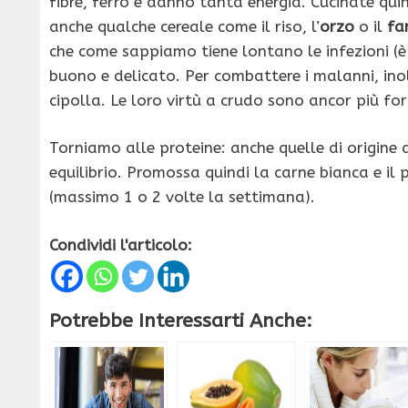
fibre, ferro e danno tanta energia. Cucinate qui
anche qualche cereale come il riso, l’
orzo
o il
fa
che come sappiamo tiene lontano le infezioni (è 
buono e delicato. Per combattere i malanni, inolt
cipolla. Le loro virtù a crudo sono ancor più for
Torniamo alle proteine: anche quelle di origin
equilibrio. Promossa quindi la carne bianca e il 
(massimo 1 o 2 volte la settimana).
Condividi l'articolo:
Potrebbe Interessarti Anche: