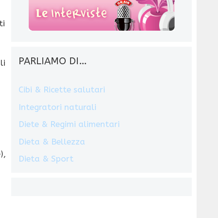
ti
PARLIAMO DI…
li
Cibi & Ricette salutari
Integratori naturali
Diete & Regimi alimentari
Dieta & Bellezza
),
Dieta & Sport