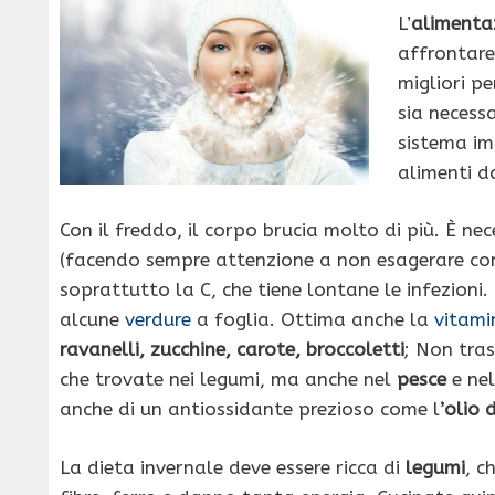
L’
alimenta
affrontare 
migliori pe
sia necessa
sistema im
alimenti da
Con il freddo, il corpo brucia molto di più. È n
(facendo sempre attenzione a non esagerare con l
soprattutto la C, che tiene lontane le infezioni. I
alcune
verdure
a foglia. Ottima anche la
vitami
ravanelli, zucchine, carote, broccoletti
; Non tras
che trovate nei legumi, ma anche nel
pesce
e nel
anche di un antiossidante prezioso come l
’olio 
La dieta invernale deve essere ricca di
legumi
, c