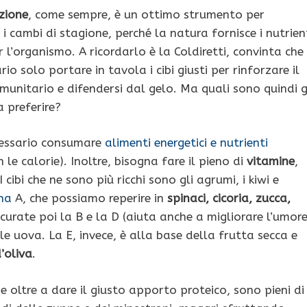
zione
, come sempre, è un ottimo strumento per
i cambi di stagione, perché la natura fornisce i nutrien
r l’organismo. A ricordarlo è la Coldiretti, convinta che
rio solo portare in tavola i cibi giusti per rinforzare il
munitario e difendersi dal gelo. Ma quali sono quindi g
 preferire?
ecessario consumare
alimenti energetici e nutrienti
e calorie). Inoltre, bisogna fare il pieno di
vitamine
,
 cibi che ne sono più ricchi sono gli agrumi, i kiwi e
na
A, che possiamo reperire in
spinaci, cicoria, zucca,
curate poi la B e la D (aiuta anche a migliorare l’umore
le uova. La E, invece, è alla base della frutta secca e
d’oliva
.
he oltre a dare il giusto apporto proteico, sono pieni di