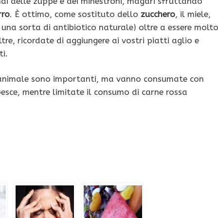
ndi delle zuppe e dei minestroni, magari sfruttando
rro
. È ottimo, come sostituto dello
zucchero
, il miele,
una sorta di antibiotico naturale) oltre a essere molt
re, ricordate di aggiungere ai vostri piatti aglio e
ti.
e animale sono importanti, ma vanno consumate con
pesce, mentre limitate il consumo di carne rossa