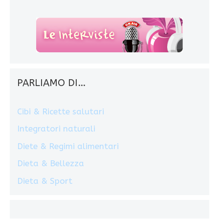
PARLIAMO DI…
Cibi & Ricette salutari
Integratori naturali
Diete & Regimi alimentari
Dieta & Bellezza
Dieta & Sport