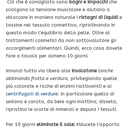
Ciò che è consigliato sono
bagni e impacchi
che
sciolgono la tensione muscolare e aiutano a
sbloccare in maniera naturale i
ristagni di liquidi
e
tossine nel tessuto connettivo, ripri­stinando in
questo modo l’equili­brio della pelle. Oltre al
trattamenti cosmetici da non sottovalutare gli
accorgimenti alimentari. Quindi, ecco cosa dovete
fare a tavola per almeno 10 giorni.
Innanzi tutto via libera alle
insalatone
(
anche
abbinando frutta e verdura
, privilegiando quelle
più co­lorate e ricche di enzimi riattivanti) e ai
centrifu­gati di verdure
: in particolare quello di
sedano e carota, da bere ogni mattina; disseta,
ripristina le scorte di minerali e depura i tessuti.
Per 10 giorni
eliminate il sale: r
iducete l’apporto