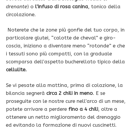
drenante
) o
l’infuso di rosa canina
, tonico della
circolazione.
Noterete che le zone più gonfie del tuo corpo, in
particolare glutei, “calotte de cheval” e giro-
coscia, iniziano a diventare meno “roton­de” e che
i tessuti sono più compatti, con la graduale
scomparsa del­l’aspetto bucherellato tipico della
cellulite.
Se vi pesate alla mattina, prima di colazione, la
bi­lancia segnerà
circa 2 chili in meno
. E se
proseguite con le nostre cure nell’arco di un mese,
potete arrivare a perdere
fino a 4 chili
, oltre a
ot­tenere un netto miglioramento del drenaggio
ed evitando la forma­zìone di nuovi cuscinetti.