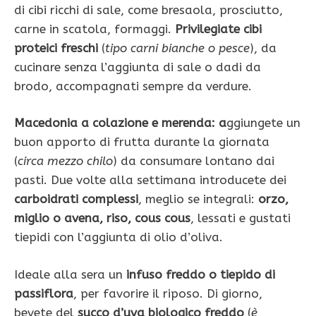
di cibi ricchi di sale, come bresaola, prosciutto,
carne in scatola, formaggi.
Privilegiate cibi
proteici freschi
(
tipo carni bianche o pesce
), da
cucinare senza l’aggiunta di sale o dadi da
brodo, accompagnati sempre da verdure.
Macedonia a colazione e merenda: a
ggiungete un
buon apporto di frutta durante la giornata
(
circa mezzo chilo
) da consumare lontano dai
pasti. Due volte alla settimana intro­ducete dei
carboidrati complessi
, meglio se integra­li:
orzo,
miglio o avena, riso, cous cous
, lessati e gustati
tiepidi con l’aggiunta di olio d’oliva.
Ideale alla sera un
infuso freddo o tiepido di
passiflora
, per favorire il riposo. Di gior­no,
bevete del
succo d’uva biologico freddo
(
è