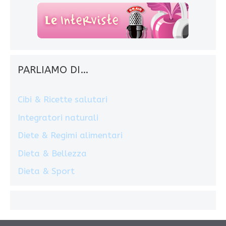
PARLIAMO DI…
Cibi & Ricette salutari
Integratori naturali
Diete & Regimi alimentari
Dieta & Bellezza
Dieta & Sport