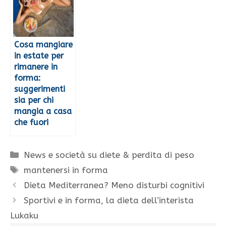
Cosa mangiare
in estate per
rimanere in
forma:
suggerimenti
sia per chi
mangia a casa
che fuori
Categorie
News e società su diete & perdita di peso
Tag
mantenersi in forma
Dieta Mediterranea? Meno disturbi cognitivi
Sportivi e in forma, la dieta dell’interista
Lukaku