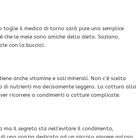
 toglie il medico di torno sarà pure una semplice
è che le mele sono amiche della dieta. Saziano,
te con la buccia).
tiene anche vitamine e sali minerali. Non c’è scelta
o di nutrienti ma decisamente leggero. La cottura alla
over ricorrere a condimenti o cotture complicate.
a ma il segreto sta nell’evitare il condimento,
 di uno spazio dedicato ad un piccolo piacere goloso.