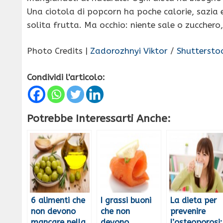
Una ciotola di popcorn ha poche calorie, sazia 
solita frutta. Ma occhio: niente sale o zucchero,
Photo Credits |
Zadorozhnyi Viktor
/
Shuttersto
Condividi l'articolo:
Potrebbe Interessarti Anche:
6 alimenti che
I grassi buoni
La dieta per
non devono
che non
prevenire
mancare nella
devono
l’osteoporosi: