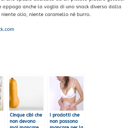
e appaga anche la voglia di uno snack diverso dalla
 niente olio, niente caramello né burro.
ck.com
Cinque cibi che
I prodotti che
non devono
non possono
mai mancare
mancare per la