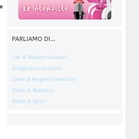
e
PARLIAMO DI…
Cibi & Ricette salutari
Integratori naturali
Diete & Regimi alimentari
Dieta & Bellezza
Dieta & Sport