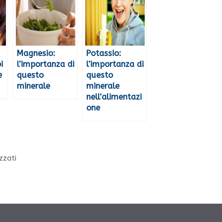
Magnesio:
Potassio:
i
l’importanza di
l’importanza di
e
questo
questo
minerale
minerale
nell’alimentazi
one
zzati