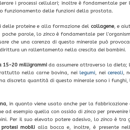
erare i processi cellulari; inoltre è fondamentale per 
etto funzionamento delle funzioni della prostata.
i delle proteine e alla formazione del
collagene
, e aiu
In poche parole, lo
zinco
è fondamentale per l’organis
nsare che una carenza di questo minerale può provoca
ddirittura un rallentamento nella crescita dei bambini.
a
15-20 milligrammi
da assumere attraverso la dieta; 
oprattutto nella carne bovina, nei
legumi
, nei
cereali
, n
na discreta quantità di questo minerale sono i funghi, 
rna
, in quanto viene usato anche per la fabbricazione 
me ad esempio quella con ossido di
zinco
per prevenire 
ni. Per il suo elevato potere adesivo, lo
zinco
è tra g
e
protesi mobili
alla bocca e, inoltre, è presente nel