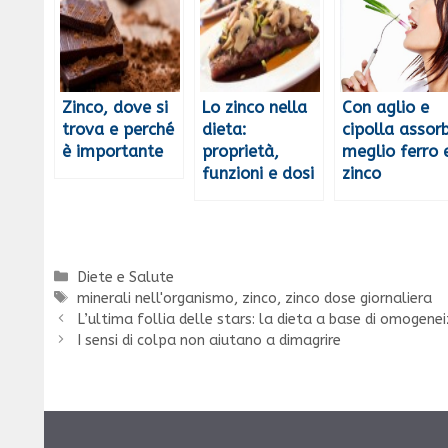
Zinco, dove si
Lo zinco nella
Con aglio e
trova e perché
dieta:
cipolla assorb
è importante
proprietà,
meglio ferro 
funzioni e dosi
zinco
Categorie
Diete e Salute
Tag
minerali nell'organismo
,
zinco
,
zinco dose giornaliera
L’ultima follia delle stars: la dieta a base di omogenei
I sensi di colpa non aiutano a dimagrire