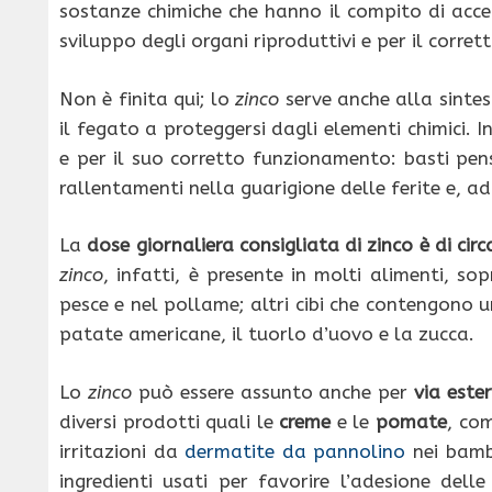
sostanze chimiche che hanno il compito di accel
sviluppo degli organi riproduttivi e per il corr
Non è finita qui; lo
zinco
serve anche alla sintes
il fegato a proteggersi dagli elementi chimici. 
e per il suo corretto funzionamento: basti pe
rallentamenti nella guarigione delle ferite e, a
La
dose giornaliera consigliata di zinco è di circ
zinco
, infatti, è presente in molti alimenti, s
pesce e nel pollame; altri cibi che contengono u
patate americane, il tuorlo d’uovo e la zucca.
Lo
zinco
può essere assunto anche per
via este
diversi prodotti quali le
creme
e le
pomate
, co
irritazioni da
dermatite da pannolino
nei bambi
ingredienti usati per favorire l’adesione dell