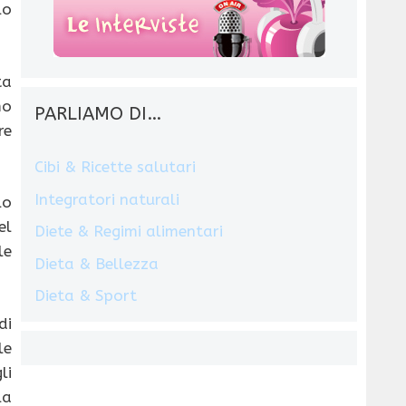
lo
ta
mo
PARLIAMO DI…
re
Cibi & Ricette salutari
Integratori naturali
lo
el
Diete & Regimi alimentari
le
Dieta & Bellezza
Dieta & Sport
di
le
li
la