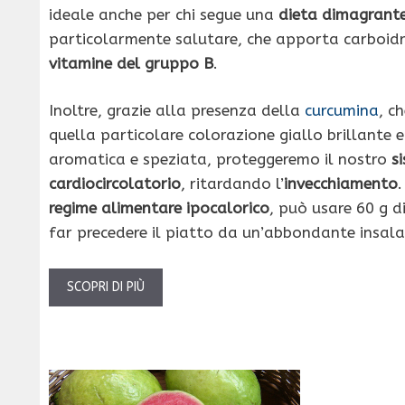
ideale anche per chi segue una
dieta dimagrant
particolarmente salutare, che apporta carboidra
vitamine del gruppo B
.
Inoltre, grazie alla presenza della
curcumina
, c
quella particolare colorazione giallo brillante 
aromatica e speziata, proteggeremo il nostro
s
cardiocircolatorio
, ritardando l’
invecchiamento
regime alimentare ipocalorico
, può usare 60 g di
far precedere il piatto da un’abbondante insala
SCOPRI DI PIÙ