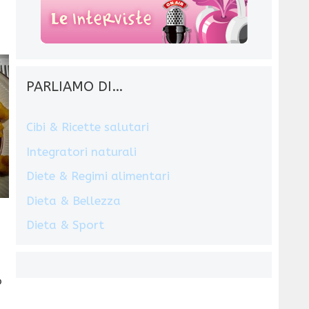
PARLIAMO DI…
Cibi & Ricette salutari
Integratori naturali
Diete & Regimi alimentari
Dieta & Bellezza
Dieta & Sport
o