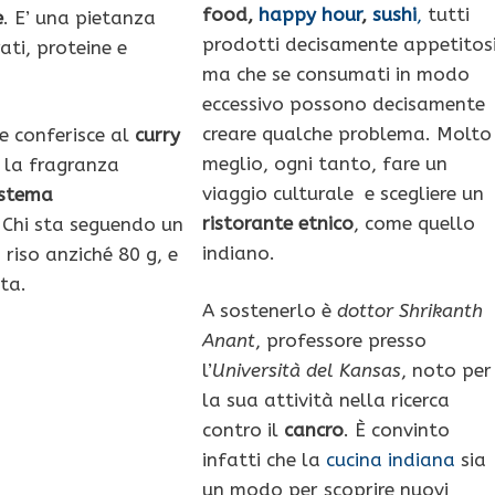
food,
happy hour
,
sushi
,
tutti
e
. E’ una pietanza
prodotti decisamente appetitos
ti, proteine e
ma che se consumati in modo
eccessivo possono decisamente
creare qualche problema. Molto
he conferisce al
curry
meglio, ogni tanto, fare un
e la fragranza
viaggio culturale e scegliere un
istema
ristorante etnico
, come quello
. Chi sta seguendo un
indiano.
 riso anziché 80 g, e
ta.
A sostenerlo è
dottor Shrikanth
Anant
, professore presso
l’
Università del Kansas
, noto per
la sua attività nella ricerca
contro il
cancro
. È convinto
infatti che la
cucina indiana
sia
un modo per scoprire nuovi