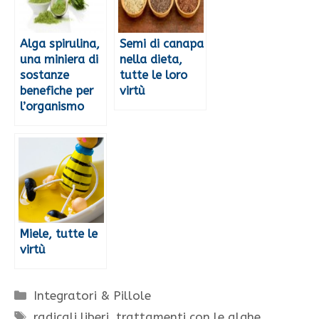
Alga spirulina,
Semi di canapa
una miniera di
nella dieta,
sostanze
tutte le loro
benefiche per
virtù
l’organismo
Miele, tutte le
virtù
Categorie
Integratori & Pillole
Tag
radicali liberi
,
trattamenti con le alghe