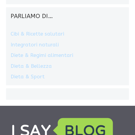
PARLIAMO DI…
Cibi & Ricette salutari
Integratori naturali
Diete & Regimi alimentari
Dieta & Bellezza
Dieta & Sport