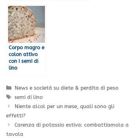
Corpo magro e
colon attivo
con i semi di
lino
Categorie
News e società su diete & perdita di peso
Tag
semi di lino
Niente alcol per un mese, quali sono gli
effetti?
Carenza di potassio estiva: combattiamola a
tavola