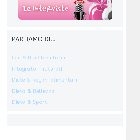
PARLIAMO DI…
Cibi & Ricette salutari
Integratori naturali
Diete & Regimi alimentari
Dieta & Bellezza
Dieta & Sport