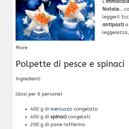
L’
Immacola
Natale
… co
leggeri! Ec
antipasti
a
leggerezza
More
Polpette di pesce e spinaci
Ingredienti
(dosi per 6 persone)
400 g di
merluzzo
congelato
400 g di
spinaci
congelati
200 g di pane raffermo