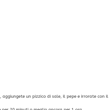
 aggiungete un pizzico di sale, il pepe e irrorate con il
 per 20 minuti o meglio ancora per 1 ora.