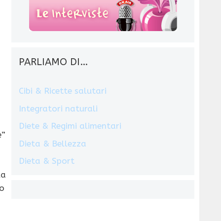
PARLIAMO DI…
Cibi & Ricette salutari
Integratori naturali
Diete & Regimi alimentari
e”
Dieta & Bellezza
Dieta & Sport
la
o