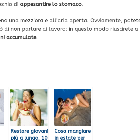
ischio di
appesantire lo stomaco
.
eno una mezz’ora e all’aria aperta. Ovviamente, potet
ò di non parlare di lavoro: in questo modo riuscirete a
oni accumulate
.
Restare giovani
Cosa mangiare
più a lungo, 10
in estate per