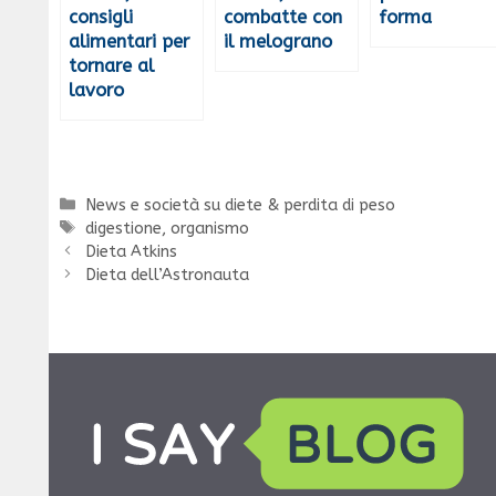
consigli
combatte con
forma
alimentari per
il melograno
tornare al
lavoro
Categorie
News e società su diete & perdita di peso
Tag
digestione
,
organismo
Dieta Atkins
Dieta dell’Astronauta