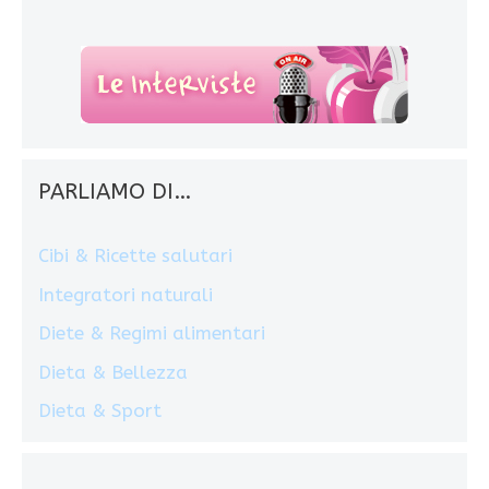
PARLIAMO DI…
Cibi & Ricette salutari
Integratori naturali
Diete & Regimi alimentari
Dieta & Bellezza
Dieta & Sport