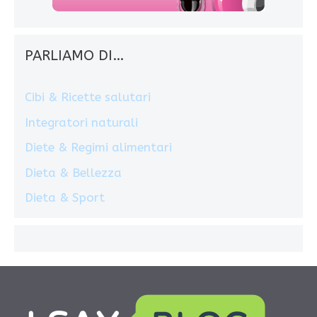
PARLIAMO DI…
Cibi & Ricette salutari
Integratori naturali
Diete & Regimi alimentari
Dieta & Bellezza
Dieta & Sport