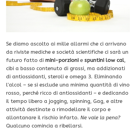
Se diamo ascolto ai mille allar­mi che ci arrivano
da riviste mediche e società scientifi­che ci sarà un
futuro fatto di
mini-porzioni
e
spuntini low cal
,
cibi a basso contenuto di grassi, ma addi­zionati
di antiossidanti, steroli e omega 3. Eliminando
l’alcol – se si esclude una mini­ma quantità di vino
rosso, perché ricco di antiossidanti – e dedicando
il tempo libero a jogging, spinning, Gag, e altre
attività de­stinate a rimodellare il corpo e
allontanare il rischio infarto.
Ne vale la pena?
Qualcu­no comincia a ribellarsi.