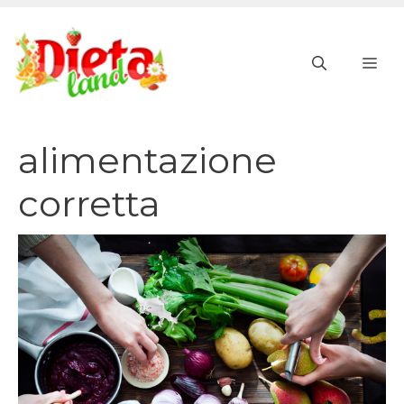
Vai
al
ME
contenuto
alimentazione
corretta