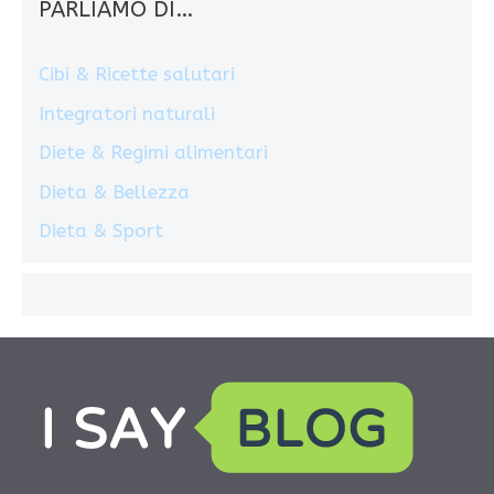
PARLIAMO DI…
Cibi & Ricette salutari
Integratori naturali
Diete & Regimi alimentari
Dieta & Bellezza
Dieta & Sport