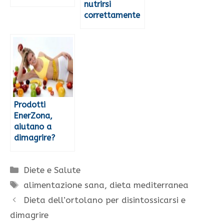
nutrirsi
correttamente
Prodotti
EnerZona,
aiutano a
dimagrire?
Categorie
Diete e Salute
Tag
alimentazione sana
,
dieta mediterranea
Dieta dell’ortolano per disintossicarsi e
dimagrire