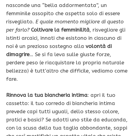
nasconde una “bella addormenta­ta”, un
femminile assopito che aspetta solo di essere
risvegliato.
E quale momento migliore di questo
per farlo?
Coltivare la femminilità
, risvegliare gli
istinti arcaici, innati che esistono in ciascuno di
noi è un prezioso sostegno alla
volontà di
dimagrire
… Se si fa leva sulle giuste forze,
perdere peso (e riacquistare la propria naturale
bellezza) è tutt’altro che difficile, vediamo come
fare.
Rinnova la tua biancheria intima
: apri il tuo
cassetto: il tuo corredo di biancheria intima
prevede capi tutti uguali, dello stesso colore,
pratici e basici? Se adotti uno stile da educanda,
con la scusa della tua taglia abbondante, sappi
che così mortifichi un aspetto vitale che esiste