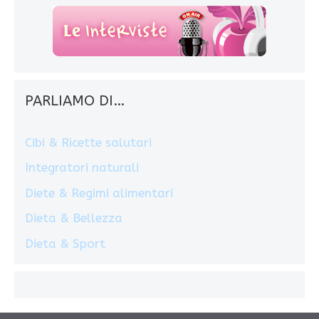
PARLIAMO DI…
Cibi & Ricette salutari
Integratori naturali
Diete & Regimi alimentari
Dieta & Bellezza
Dieta & Sport