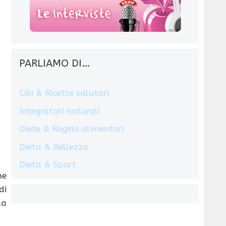
PARLIAMO DI…
Cibi & Ricette salutari
Integratori naturali
Diete & Regimi alimentari
Dieta & Bellezza
Dieta & Sport
he
di
la