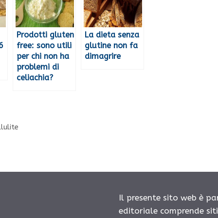
Prodotti gluten
La dieta senza
6
free: sono utili
glutine non fa
per chi non ha
dimagrire
problemi di
celiachia?
lulite
Il presente sito web è pa
editoriale comprende sit