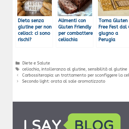
Dieta senza
Alimenti con
Torna Gluten
glutine per non
Gluten Friendly
Free Fest dal 
celiaci: ci sono
per combattere
giugno a
rischi?
celiachia
Perugia
Categorie
Diete e Salute
Tag
celiachia
,
intolleranza al glutine
,
sensibilità al glutine
Carbossiterapia: un trattamento per sconfiggere la cel
Secondo light: orata al sale aromatizzato