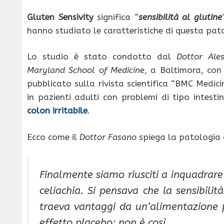
Gluten Sensivity
significa “
sensibilità al glutine
hanno studiato le caratteristiche di questa patol
Lo studio è stato condotto dal
Dottor Ale
Maryland School of Medicine
, a Baltimora, con
pubblicato sulla rivista scientifica “BMC Medici
in pazienti adulti con problemi di tipo intest
colon irritabile
.
Ecco come il
Dottor Fasano
spiega la patologia 
Finalmente siamo riusciti a inquadrar
celiachia. Si pensava che la sensibilit
traeva vantaggi da un’alimentazione p
effetto placebo: non è così.