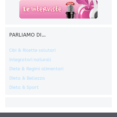
PARLIAMO DI…
Cibi & Ricette salutari
Integratori naturali
Diete & Regimi alimentari
Dieta & Bellezza
Dieta & Sport