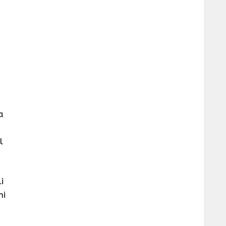
a
l
i
ni