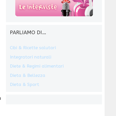
PARLIAMO DI…
Cibi & Ricette salutari
Integratori naturali
Diete & Regimi alimentari
Dieta & Bellezza
Dieta & Sport
a