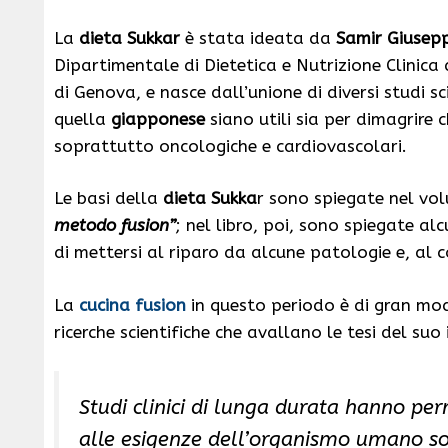
La
dieta Sukkar
è stata ideata da
Samir Giusep
Dipartimentale di Dietetica e Nutrizione Clinica
di Genova, e nasce dall’unione di diversi studi s
quella
giapponese
siano utili sia per dimagrire 
soprattutto oncologiche e cardiovascolari.
Le basi della
dieta Sukka
r sono spiegate nel v
metodo fusion”
; nel libro, poi, sono spiegate a
di mettersi al riparo da alcune patologie e, al
La
cucina fusion
in questo periodo è di gran m
ricerche scientifiche che avallano le tesi del suo
Studi clinici di lunga durata hanno perm
alle esigenze dell’organismo umano sono