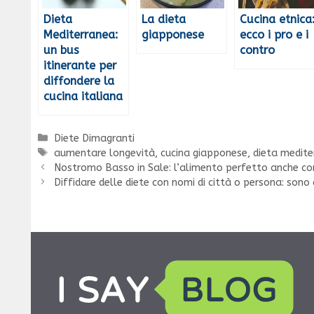
Dieta
La dieta
Cucina etnica
Mediterranea:
giapponese
ecco i pro e i
un bus
contro
itinerante per
diffondere la
cucina italiana
Categorie
Diete Dimagranti
Tag
aumentare longevità
,
cucina giapponese
,
dieta medite
Nostromo Basso in Sale: l’alimento perfetto anche co
Diffidare delle diete con nomi di città o persona: sono 