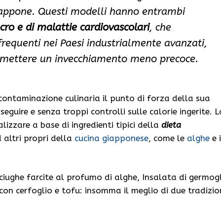
iappone. Questi modelli hanno entrambi
ncro e di malattie cardiovascolari
, che
frequenti nei Paesi industrialmente avanzati,
mettere un invecchiamento meno precoce.
 contaminazione culinaria il punto di forza della sua
guire e senza troppi controlli sulle calorie ingerite. L
alizzare a base di ingredienti tipici della
dieta
ad altri propri della
cucina giapponese
, come le
alghe
e i
ciughe farcite al profumo di alghe, Insalata di germogl
 con cerfoglio e tofu: insomma il meglio di due tradizio