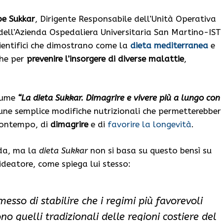
pe Sukkar
, Dirigente Responsabile dell’Unità Operativa
 dell’Azienda Ospedaliera Universitaria San Martino-IST
cientifici che dimostrano come la
dieta mediterranea
e
che per
prevenire l’insorgere di diverse malattie
,
olume
“La dieta Sukkar. Dimagrire e vivere più a lungo con 
lcune semplice modifiche nutrizionali che permetterebbe
 contempo, di
dimagrire
e di
favorire la longevità
.
oda, ma la
dieta Sukkar
non si basa su questo bensì su
 ideatore, come spiega lui stesso:
esso di stabilire che i regimi più favorevoli
 quelli tradizionali delle regioni costiere del