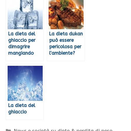
La dieta del
La dieta dukan
ghiaccio per
può essere
dimagrire
pericolosa per
mangiando
l’ambiente?
La dieta del
ghiaccio
Categorie
News e società su diete & perdita di peso