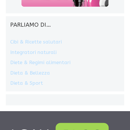
PARLIAMO DI…
Cibi & Ricette salutari
Integratori naturali
Diete & Regimi alimentari
Dieta & Bellezza
Dieta & Sport