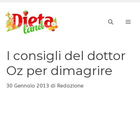
Vai
al
ME
contenuto
I consigli del dottor
Oz per dimagrire
30 Gennaio 2013
di
Redazione