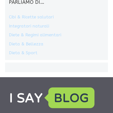
PARLIAMO DI…
Cibi & Ricette salutari
Integratori naturali
Diete & Regimi alimentari
Dieta & Bellezza
Dieta & Sport