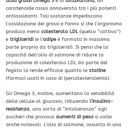
acidi grassi Omega 3
e di
astaxantina
, un
carotenoi­de rosso annoverato tra i più potenti
antiossidanti. Tali sostanze impediscono
l’ossidazione dei grassi e fanno sì che l’organi­smo
produca meno
colesterolo LDL
(quello “cattivo”)
e
trigliceridi
(e l’
adipe
è formato in massima
parte proprio da trigliceridi). Si pensi che la
capacità dell’olio di salmone di ridurre la
produzione di colesterolo LDL da parte del
fegato lo rende efficace quanto le
statine
(farmaci usati in caso di ipercolesterolemia).
Gli Omega 3, inoltre, aumentano la sensibilità
delle cellule al glu­cosio, riducendo
l’insulino-
resistenza
, una sorta di “intolleranza” agli
zuccheri che provoca
aumenti di peso
a volte
anche notevoli. L’olio di salmone, assunto in una