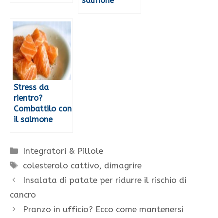
salmone
Stress da
rientro?
Combattilo con
il salmone
Categorie
Integratori & Pillole
Tag
colesterolo cattivo
,
dimagrire
Insalata di patate per ridurre il rischio di
cancro
Pranzo in ufficio? Ecco come mantenersi