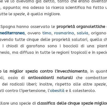
he ve lo avevamo già detto, tanto che erano diventa
e
, appunto; ma adesso la ricerca scientifica ha fatto 
utte le
spezie
, è quella migliore.
 Spagna hanno osservato le
proprietà organolettiche 
mediterranea
, ovvero
timo
,
rosmarino
,
salvia
, origano
avendo tutte cinque delle proprietà salutari, quella c
. I chiodi di garofano sono i boccioli di una pian
esia, ma diffusa in tutte le regioni tropicali e in speci
 la miglior spezia contro l’invecchiamento
, in quan
oli, ossia di
antiossidanti naturali
che combatto
dei radicali liberi; inoltre, rispetto alle altre
spezie
i contro l’ipertensione, l’
obesità
e il colesterolo.
ilare una specie di
classifica delle cinque spezie miglio