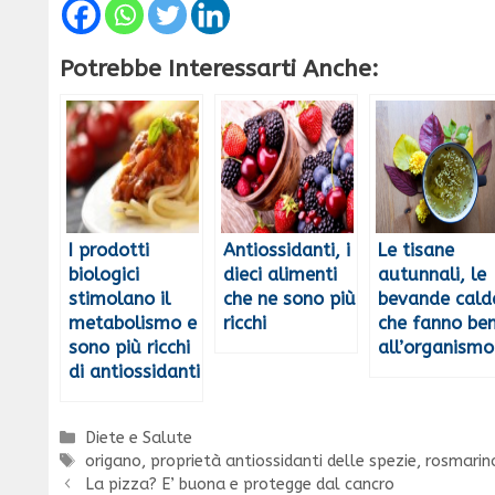
Potrebbe Interessarti Anche:
I prodotti
Antiossidanti, i
Le tisane
biologici
dieci alimenti
autunnali, le
stimolano il
che ne sono più
bevande cald
metabolismo e
ricchi
che fanno be
sono più ricchi
all’organismo
di antiossidanti
Categorie
Diete e Salute
Tag
origano
,
proprietà antiossidanti delle spezie
,
rosmarin
La pizza? E’ buona e protegge dal cancro