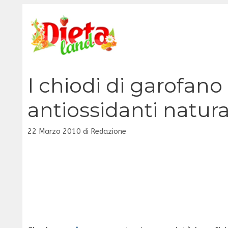
Vai
al
contenuto
I chiodi di garofano
antiossidanti natura
22 Marzo 2010
di
Redazione