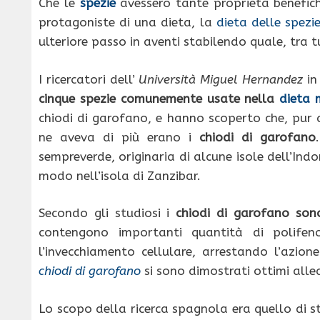
Che le
spezie
avessero tante proprietà benefic
protagoniste di una dieta, la
dieta delle spezi
ulteriore passo in aventi stabilendo quale, tra t
I ricercatori dell’
Università Miguel Hernandez
in
cinque spezie comunemente usate nella
dieta 
chiodi di garofano, e hanno scoperto che, pur 
ne aveva di più erano i
chiodi di garofano
sempreverde, originaria di alcune isole dell’Indon
modo nell’isola di Zanzibar.
Secondo gli studiosi i
chiodi di garofano sono
contengono importanti quantità di polifen
l’invecchiamento cellulare, arrestando l’azione 
chiodi
di garofano
si sono dimostrati ottimi alleat
Lo scopo della ricerca spagnola era quello di st