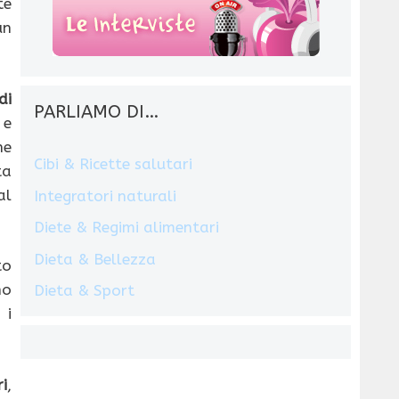
te
un
di
PARLIAMO DI…
 e
he
Cibi & Ricette salutari
ta
al
Integratori naturali
Diete & Regimi alimentari
Dieta & Bellezza
to
no
Dieta & Sport
, i
ri
,