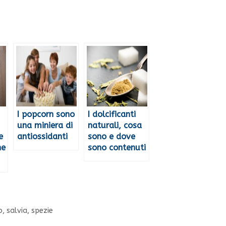
I popcorn sono
I dolcificanti
una miniera di
naturali, cosa
e
antiossidanti
sono e dove
ne
sono contenuti
o
,
salvia
,
spezie