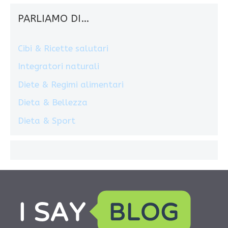
PARLIAMO DI…
Cibi & Ricette salutari
Integratori naturali
Diete & Regimi alimentari
Dieta & Bellezza
Dieta & Sport