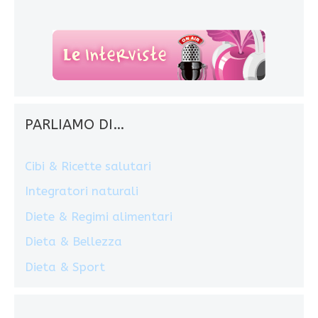
PARLIAMO DI…
Cibi & Ricette salutari
Integratori naturali
Diete & Regimi alimentari
Dieta & Bellezza
Dieta & Sport