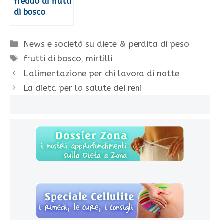
freddo ai frutti
di bosco
Categorie
News e società su diete & perdita di peso
Tag
frutti di bosco
,
mirtilli
L’alimentazione per chi lavora di notte
La dieta per la salute dei reni