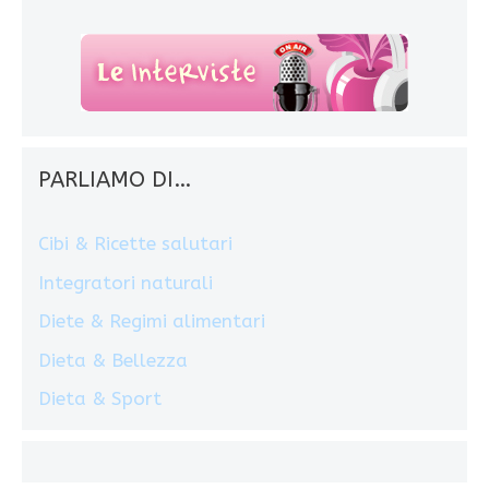
PARLIAMO DI…
Cibi & Ricette salutari
Integratori naturali
Diete & Regimi alimentari
Dieta & Bellezza
Dieta & Sport