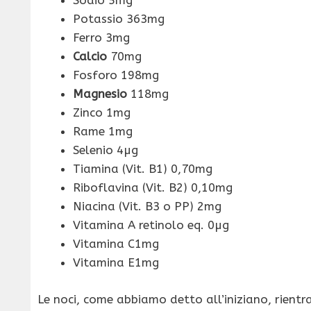
Sodio 5mg
Potassio 363mg
Ferro 3mg
Calcio
70mg
Fosforo 198mg
Magnesio
118mg
Zinco 1mg
Rame 1mg
Selenio 4µg
Tiamina (Vit. B1) 0,70mg
Riboflavina (Vit. B2) 0,10mg
Niacina (Vit. B3 o PP) 2mg
Vitamina A retinolo eq. 0µg
Vitamina C1mg
Vitamina E1mg
Le noci, come abbiamo detto all’iniziano, rientr