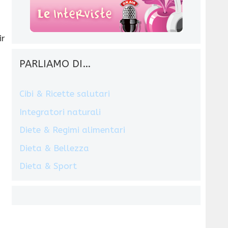
ir
PARLIAMO DI…
Cibi & Ricette salutari
Integratori naturali
Diete & Regimi alimentari
Dieta & Bellezza
Dieta & Sport