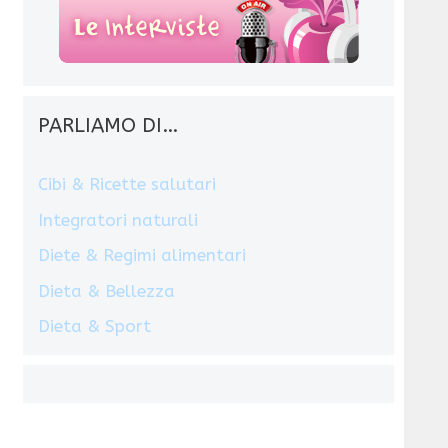
o
PARLIAMO DI…
Cibi & Ricette salutari
Integratori naturali
Diete & Regimi alimentari
Dieta & Bellezza
Dieta & Sport