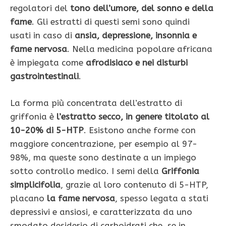
regolatori del
tono dell’umore, del sonno e della
fame
. Gli estratti di questi semi sono quindi
usati in caso di
ansia, depressione, insonnia e
fame nervosa
. Nella medi­cina popolare africana
è impiegata come
afrodisia­co e nei disturbi
gastrointestinali
.
La forma più concentrata dell’estratto di
griffonia è
l’estratto secco, in genere titolato al
10-20% di 5-HTP
. Esistono anche forme con
maggiore concentrazione, per esempio al 97-
98%, ma queste sono destinate a un impiego
sotto controllo medico. I semi della
Griffonia
simplicifolia
, grazie al loro contenuto di 5-HTP,
placano
la fame nervosa
, spesso legata a stati
depressivi e ansiosi, e caratterizzata da uno
smodato desiderio di carboidrati che, se in