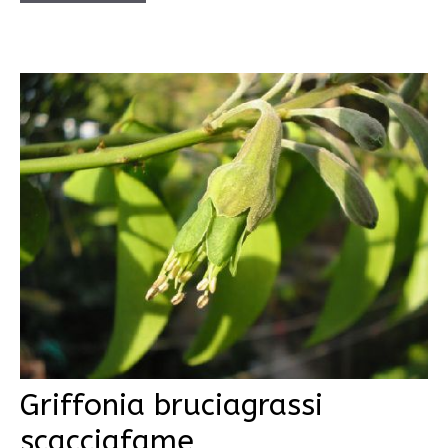
Griffonia bruciagrassi
scacciafame