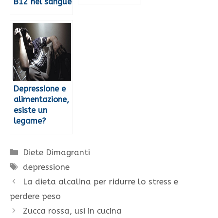
B12 nel sangue
Depressione e
alimentazione,
esiste un
legame?
Categorie
Diete Dimagranti
Tag
depressione
La dieta alcalina per ridurre lo stress e
perdere peso
Zucca rossa, usi in cucina