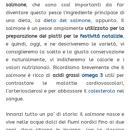
salmone
, che sono così importanti da far
diventare questo pesce l’ingrediente principale di
una dieta, la
dieta del salmone
, appunto. Il
salmone
è un pesce ampiamente
utilizzato per la
preparazione dei piatti per le
festività natalizie
,
e quindi, oggi, e ne descriveremo le varietà, vi
consiglieremo la scelta e la giusta conservazione
e naturalmente, vi indicheremo le calorie e i
valori nutrizionali. Ricordiamo brevemente che il
salmone
è ricco di
acidi grassi
omega 3
utili per
contrastare le malattie cardiovascolari,
l’arteriosclerosi e per abbassare il
colesterolo
nel
sangue.
Innanzi tutto un po’ di storia: il
salmone
nasce e
vive nelle acque dolci dei fiumi nordici fino ai due
anni, dove ritorna in inverno, con la classica