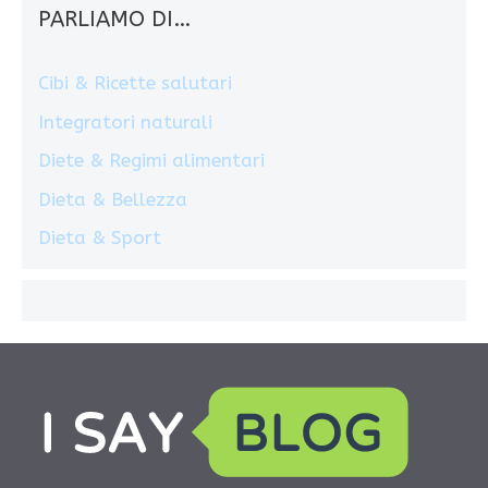
PARLIAMO DI…
Cibi & Ricette salutari
Integratori naturali
Diete & Regimi alimentari
Dieta & Bellezza
Dieta & Sport