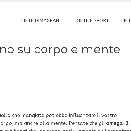
DIETE DIMAGRANTI
DIETE E SPORT
DIET
no su corpo e mente
uello che mangiate potrebbe influenzare il vostro
 corpo, ma anche alla mente. Pensate che gli
omega-3
,
oprietà benefiche, agiscono positivamente sull’organism