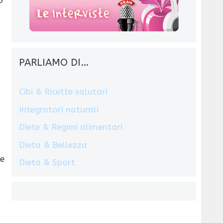
PARLIAMO DI…
Cibi & Ricette salutari
Integratori naturali
Diete & Regimi alimentari
Dieta & Bellezza
le
Dieta & Sport