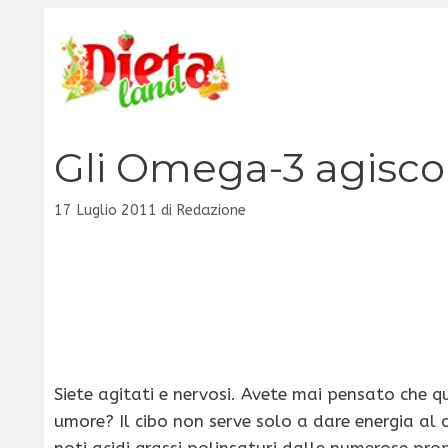
Vai
al
contenuto
Gli Omega-3 agisco
17 Luglio 2011
di
Redazione
Siete agitati e nervosi. Avete mai pensato che q
umore? Il cibo non serve solo a dare energia al
noti acidi grassi polinsaturi dalle numerose pr