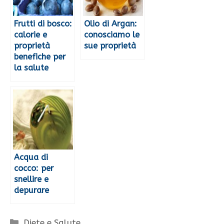
Frutti di bosco:
Olio di Argan:
calorie e
conosciamo le
proprietà
sue proprietà
benefiche per
la salute
Acqua di
cocco: per
snellire e
depurare
Categorie
Diete e Salute