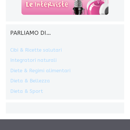
PARLIAMO DI…
Cibi & Ricette salutari
Integratori naturali
Diete & Regimi alimentari
Dieta & Bellezza
Dieta & Sport