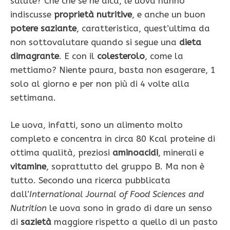
salute? Che che se ne dica, le uova hanno
indiscusse
proprietà nutritive
, e anche un buon
potere saziante
, caratteristica, quest’ultima da
non sottovalutare quando si segue una
dieta
dimagrante
. E con il
colesterolo
, come la
mettiamo? Niente paura, basta non esagerare, 1
solo al giorno e per non più di 4 volte alla
settimana.
Le uova, infatti, sono un alimento molto
completo e concentra in circa 80 Kcal proteine di
ottima qualità, preziosi
aminoacidi
, minerali e
vitamine
, soprattutto del gruppo B. Ma non è
tutto. Secondo una ricerca pubblicata
dall’
International Journal of Food Sciences and
Nutrition
le uova sono in grado di dare un senso
di
sazietà
maggiore rispetto a quello di un pasto