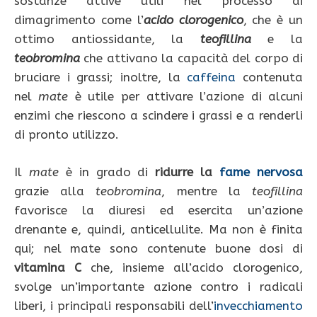
sostanze attive utili nel processo di
dimagrimento come l’
acido clorogenico
, che è un
ottimo antiossidante, la
teofillina
e la
teobromina
che attivano la capacità del corpo di
bruciare i grassi; inoltre, la
caffeina
contenuta
nel
mate
è utile per attivare l’azione di alcuni
enzimi che riescono a scindere i grassi e a renderli
di pronto utilizzo.
Il
mate
è in grado di
ridurre
la
fame nervosa
grazie alla
teobromina
, mentre la
teofillina
favorisce la diuresi ed esercita un’azione
drenante e, quindi, anticellulite. Ma non è finita
qui; nel mate sono contenute buone dosi di
vitamina C
che, insieme all’acido clorogenico,
svolge un’importante azione contro i radicali
liberi, i principali responsabili dell’
invecchiamento