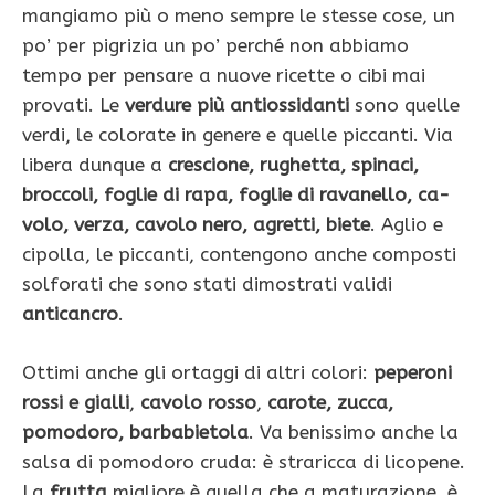
mangia­mo più o meno sempre le stes­se cose, un
po’ per pigrizia un po’ perché non abbiamo
tempo per pensare a nuove ri­cette o cibi mai
provati. Le
verdure più antiossidanti
sono quelle
verdi, le colorate in genere e quelle piccanti. Via
li­bera dunque a
crescione, ru­ghetta, spinaci,
broccoli, foglie di rapa, foglie di ravanello, ca­
volo, verza, cavolo nero, agretti, biete
. Aglio e
cipolla, le piccan­ti, contengono anche composti
solforati che sono stati dimo­strati validi
anticancro
.
Ottimi anche gli ortaggi di altri colori:
peperoni
rossi e gialli
,
cavolo rosso
,
carote, zucca,
pomodo­ro, barbabietola
. Va benissimo anche la
salsa di pomodoro cruda: è straricca di licopene.
La
frutta
migliore è quella che a maturazione, è