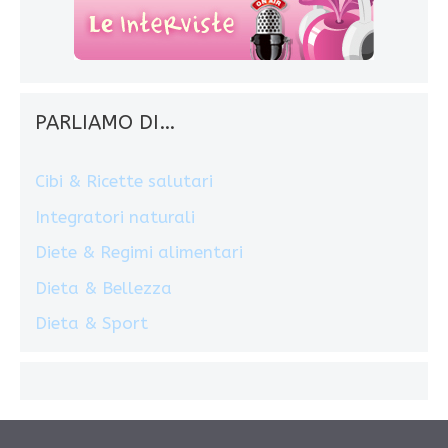
PARLIAMO DI…
Cibi & Ricette salutari
Integratori naturali
Diete & Regimi alimentari
Dieta & Bellezza
Dieta & Sport