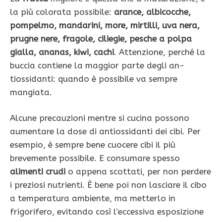
la più colorata possibile:
arance, albicocche,
pompelmo, mandarini, more, mirtilli, uva nera,
prugne nere, fragole, ciliegie, pesche a polpa
gialla, ananas, kiwi, cachi
. At­tenzione, perché la
buccia con­tiene la maggior parte degli an­
tiossidanti: quando è possibile va sempre
mangiata.
Alcune precauzioni mentre si cucina possono
aumentare la dose di antiossidanti dei cibi. Per
esempio, è sempre bene cuocere cibi il più
brevemen­te possibi­le. E consu­mare spesso
alimenti crudi
o appena scottati, per non perdere
i preziosi nutrienti. È bene poi non lasciare il cibo
a temperatura ambiente, ma met­terlo in
frigorifero, evitando così l’eccessiva esposizione