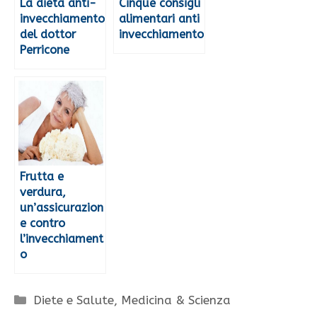
La dieta anti-
Cinque consigli
invecchiamento
alimentari anti
del dottor
invecchiamento
Perricone
Frutta e
verdura,
un’assicurazion
e contro
l’invecchiament
o
Categorie
Diete e Salute
,
Medicina & Scienza