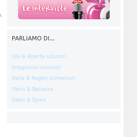
.
PARLIAMO DI…
Cibi & Ricette salutari
Integratori naturali
Diete & Regimi alimentari
Dieta & Bellezza
Dieta & Sport