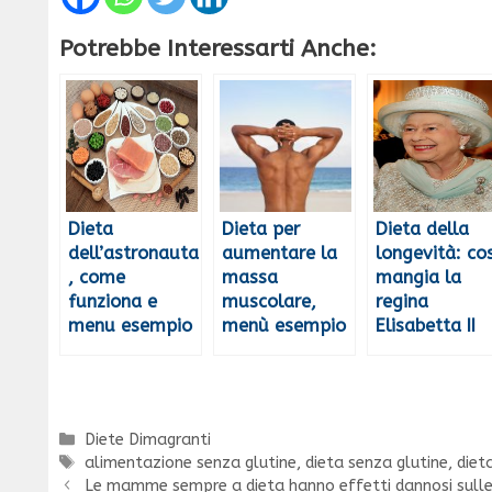
Potrebbe Interessarti Anche:
Dieta
Dieta per
Dieta della
dell’astronauta
aumentare la
longevità: co
, come
massa
mangia la
funziona e
muscolare,
regina
menu esempio
menù esempio
Elisabetta II
Categorie
Diete Dimagranti
Tag
alimentazione senza glutine
,
dieta senza glutine
,
diet
Le mamme sempre a dieta hanno effetti dannosi sulle 