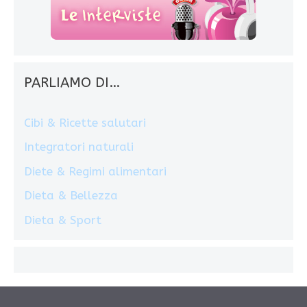
PARLIAMO DI…
Cibi & Ricette salutari
Integratori naturali
Diete & Regimi alimentari
Dieta & Bellezza
Dieta & Sport