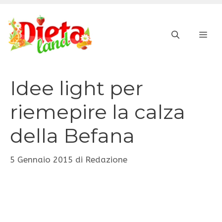
Vai
al
ME
contenuto
Idee light per
riemepire la calza
della Befana
5 Gennaio 2015
di
Redazione