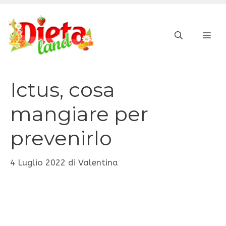
Vai
al
ME
contenuto
Ictus, cosa
mangiare per
prevenirlo
4 Luglio 2022
di
Valentina