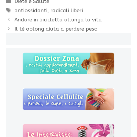
Categorie
Diete e Salute
Tag
antiossidanti
,
radicali liberi
Andare in bicicletta allunga la vita
Il tè oolong aiuta a perdere peso