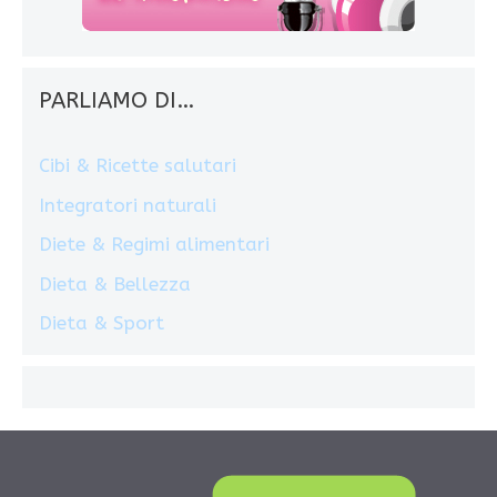
PARLIAMO DI…
Cibi & Ricette salutari
Integratori naturali
Diete & Regimi alimentari
Dieta & Bellezza
Dieta & Sport