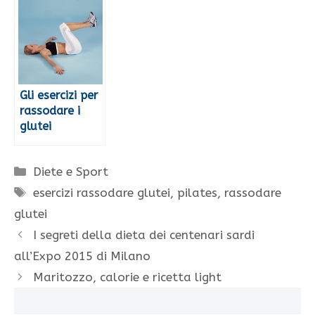
Gli esercizi per
rassodare i
glutei
Categorie
Diete e Sport
Tag
esercizi rassodare glutei
,
pilates
,
rassodare
glutei
I segreti della dieta dei centenari sardi
all’Expo 2015 di Milano
Maritozzo, calorie e ricetta light