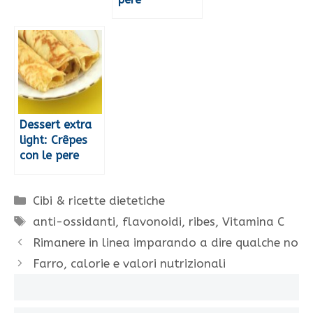
Dessert extra
light: Crêpes
con le pere
Categorie
Cibi & ricette dietetiche
Tag
anti-ossidanti
,
flavonoidi
,
ribes
,
Vitamina C
Rimanere in linea imparando a dire qualche no
Farro, calorie e valori nutrizionali