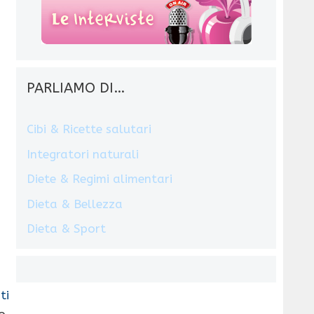
PARLIAMO DI…
Cibi & Ricette salutari
Integratori naturali
Diete & Regimi alimentari
Dieta & Bellezza
Dieta & Sport
ti