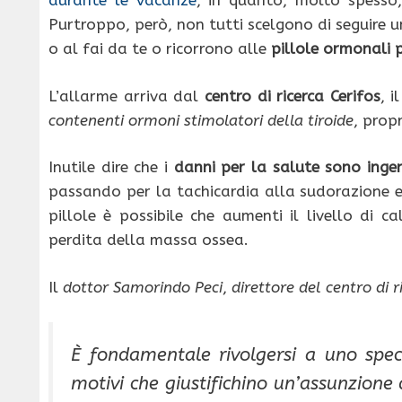
durante le vacanze
, in quanto, molto spesso,
Purtroppo, però, non tutti scelgono di seguire 
o al fai da te o ricorrono alle
pillole ormonali p
L’allarme arriva dal
centro di ricerca Cerifos
, 
contenenti ormoni stimolatori della tiroide
, prop
Inutile dire che i
danni per la salute sono ingen
passando per la tachicardia alla sudorazione ec
pillole è possibile che aumenti il livello di c
perdita della massa ossea.
Il
dottor Samorindo Peci
,
direttore del centro di r
È fondamentale rivolgersi a uno spec
motivi che giustifichino un’assunzione 