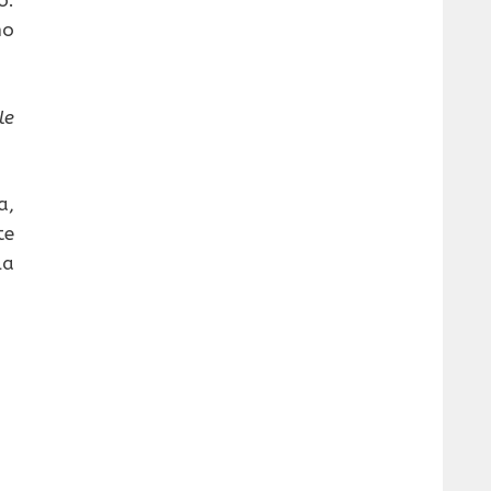
o.
no
le
a,
te
la