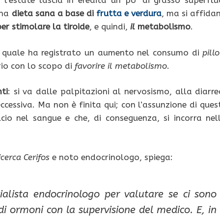
 l’estate lascia in eredità un po’ di grasso superflu
una
dieta sana a base di
frutta e verdura
, ma si affida
er stimolare la tiroide
, e quindi,
il
metabolismo
.
il quale ha registrato un aumento nel consumo di
pillo
rio con lo scopo di
favorire il metabolismo
.
ti
: si va dalle palpitazioni al nervosismo, alla diarre
cessiva. Ma non è finita qui; con l’assunzione di ques
alcio nel sangue e che, di conseguenza, si incorra nel
icerca Cerifos
e noto endocrinologo, spiega:
ialista endocrinologo per valutare se ci sono
di ormoni con la supervisione del medico. E, in