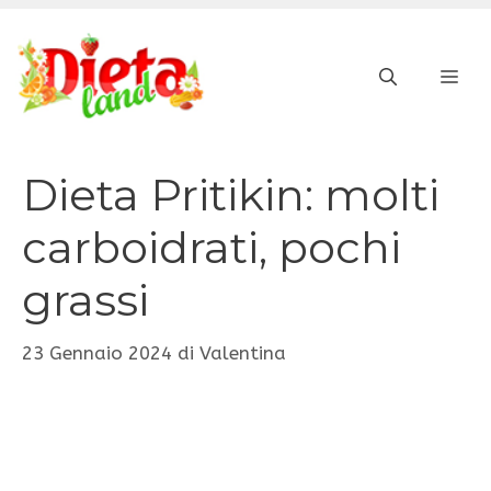
Vai
al
ME
contenuto
Dieta Pritikin: molti
carboidrati, pochi
grassi
23 Gennaio 2024
di
Valentina