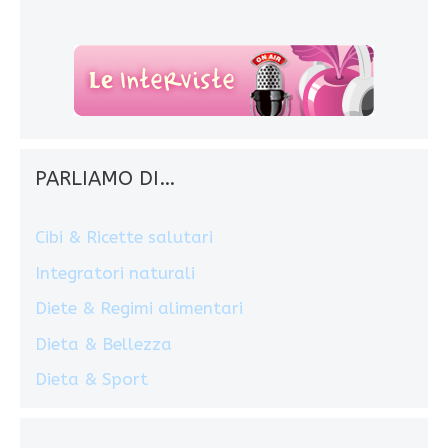
PARLIAMO DI…
Cibi & Ricette salutari
Integratori naturali
Diete & Regimi alimentari
Dieta & Bellezza
Dieta & Sport